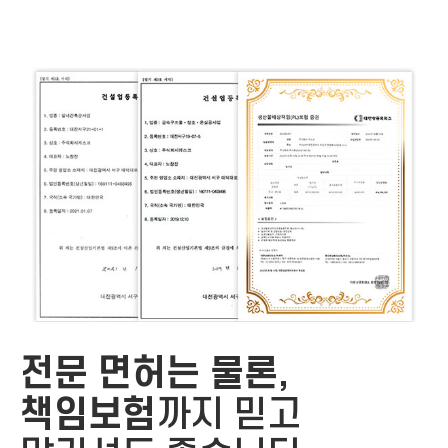
전문 면허는 물론,
책임보험
까지
믿고