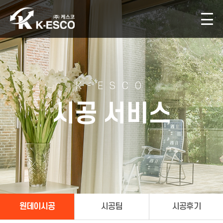
K-ESCO
시공 서비스
원데이시공
시공팀
시공후기