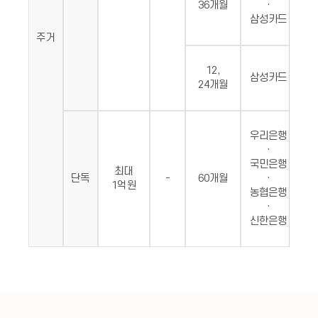
36개월
·
삼성카드
주거
12,
삼성카드
24개월
우리은행
·
국민은행
약
최대
단독
-
60개월
·
지
1억원
농협은행
(4
·
신한은행