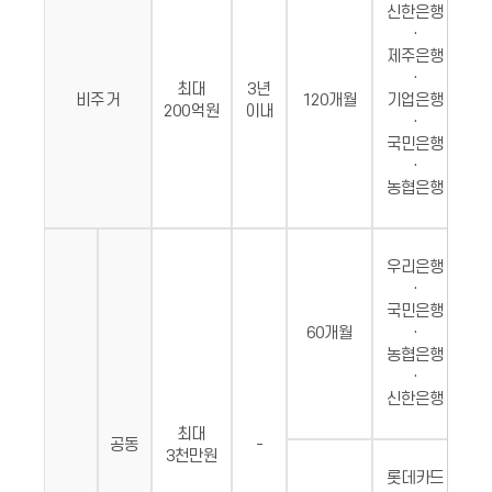
신한은행
·
제주은행
·
약
최대
3년
비주거
120개월
기업은행
지
200억원
이내
·
(4
국민은행
·
농협은행
우리은행
·
국민은행
약
60개월
·
지
농협은행
(4
·
신한은행
최대
공동
-
3천만원
롯데카드