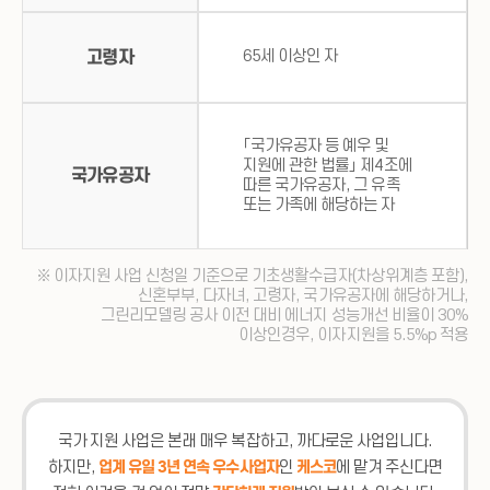
고령자
65세 이상인 자
「국가유공자 등 예우 및
지원에 관한 법률」 제4조에
국가유공자
따른 국가유공자, 그 유족
또는 가족에 해당하는 자
※ 이자지원 사업 신청일 기준으로 기초생활수급자(차상위계층 포함),
신혼부부, 다자녀, 고령자, 국가유공자에 해당하거나,
그린리모델링 공사 이전 대비 에너지 성능개선 비율이 30%
이상인경우, 이자지원을 5.5%p 적용
국가 지원 사업은 본래 매우 복잡하고, 까다로운 사업입니다.
업계 유일 3년 연속 우수사업자
케스코
하지만,
인
에 맡겨 주신다면