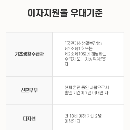
이자지원율 우대기준
「국민기초생활보장법」
제2조제1호 또는
기초생활수급자
제2조제10호에 해당하는
수급자 또는 차상위계층인
자
현재 혼인 중인 사람으로서
신혼부부
혼인 기간이 7년 이내인 자
만 18세 이하 자녀 2명
다자녀
이상인 자