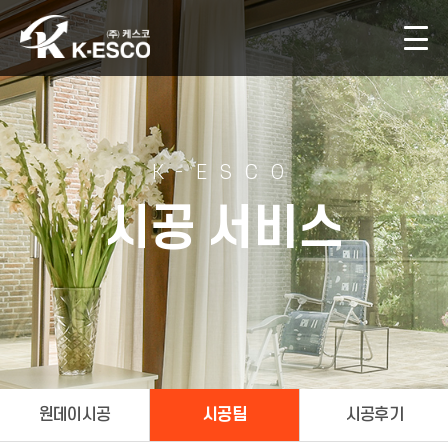
K-ESCO
시공 서비스
원데이시공
시공팀
시공후기