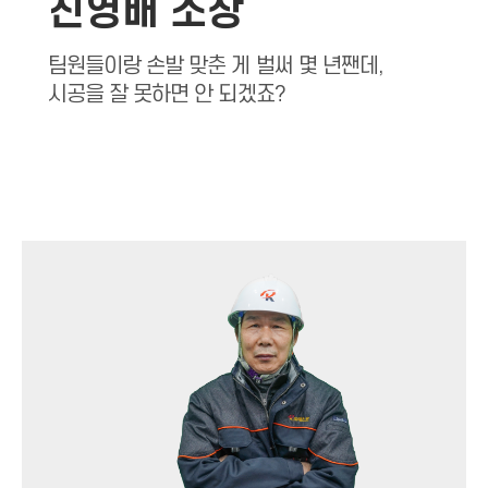
진영배 소장
팀원들이랑 손발 맞춘 게 벌써 몇 년짼데,
시공을 잘 못하면 안 되겠죠?