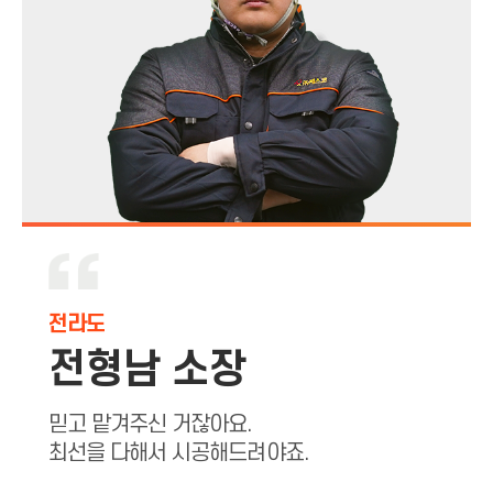
전라도
전형남 소장
믿고 맡겨주신 거잖아요.
최선을 다해서 시공해드려야죠.